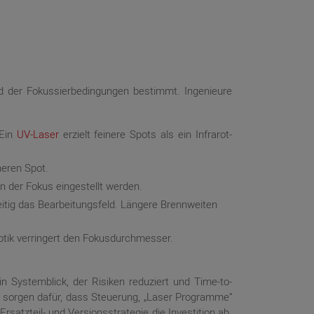
nd der Fokussierbedingungen bestimmt. Ingenieure
 Ein
UV-Laser
erzielt feinere Spots als ein Infrarot-
neren Spot.
nn der Fokus eingestellt werden.
eitig das Bearbeitungsfeld. Längere Brennweiten
ptik verringert den Fokusdurchmesser.
 Systemblick, der Risiken reduziert und Time-to-
on sorgen dafür, dass Steuerung, „Laser Programme“
satzteil- und Versionsstrategie die Investition ab.