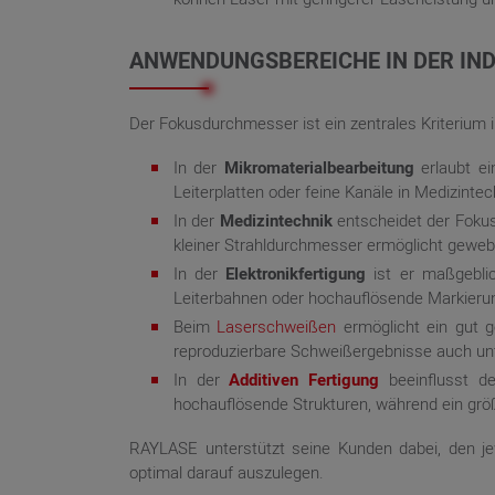
ANWENDUNGSBEREICHE IN DER IND
Der Fokusdurchmesser ist ein zentrales Kriterium 
In der
Mikromaterialbearbeitung
erlaubt ei
Leiterplatten oder feine Kanäle in Medizint
In der
Medizintechnik
entscheidet der Fokusd
kleiner Strahldurchmesser ermöglicht gewe
In der
Elektronikfertigung
ist er maßgeblic
Leiterbahnen oder hochauflösende Markierun
Beim
Laserschweißen
ermöglicht ein gut 
reproduzierbare Schweißergebnisse auch unt
In der
Additiven Fertigung
beeinflusst de
hochauflösende Strukturen, während ein grö
RAYLASE unterstützt seine Kunden dabei, den j
optimal darauf auszulegen.