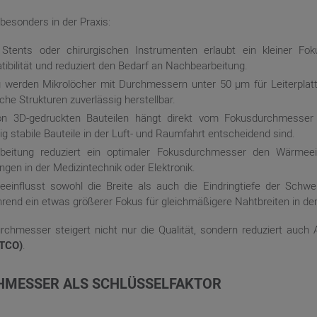
esonders in der Praxis:
Stents oder chirurgischen Instrumenten erlaubt ein kleiner Fo
ibilität und reduziert den Bedarf an Nachbearbeitung.
g werden Mikrolöcher mit Durchmessern unter 50 µm für Leiterplatte
che Strukturen zuverlässig herstellbar.
von 3D-gedruckten Bauteilen hängt direkt vom Fokusdurchmesser 
itig stabile Bauteile in der Luft- und Raumfahrt entscheidend sind.
beitung reduziert ein optimaler Fokusdurchmesser den Wärmeein
ngen in der Medizintechnik oder Elektronik.
nflusst sowohl die Breite als auch die Eindringtiefe der Schwei
rend ein etwas größerer Fokus für gleichmäßigere Nahtbreiten in der
sdurchmesser steigert nicht nur die Qualität, sondern reduziert auc
(TCO)
.
MESSER ALS SCHLÜSSELFAKTOR