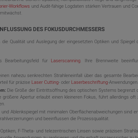
brier-Workflows
und Audit-fähige Logdaten stärken Vertrauen und Com
 mitwächst.
INFLUSSUNG DES FOKUSDURCHMESSERS
die Qualität und Auslegung der eingesetzten Optiken und Spiege
s Bearbeitungsfeld für
Laserscanning
. Ihre Brennweite beeinfl
einen nahezu senkrechten Strahleneinfall über das gesamte Bearbe
teil für präzise
Laser Cutting
- oder
Laserbeschriftung
-Anwendungen
em:
Die Größe der Eintrittsöffnung des optischen Systems begrenzt 
 größere Apertur erlaubt einen kleineren Fokus, führt allerdings o
en.
 und Ablenkspiegel mit minimalen Oberflächenabweichungen sind e
rahlverzerrungen und beeinflussen die Prozessqualität.
n Optiken, F-Theta- und telezentrischen Linsen sowie präzisen Stra
svolle Anwendungen zu realisieren und dauerhaft prozesssicher zu b