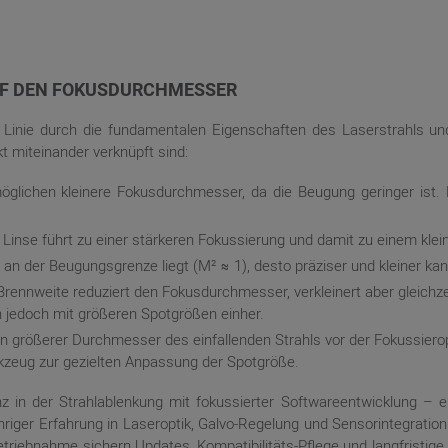
F DEN FOKUSDURCHMESSER
 Linie durch die fundamentalen Eigenschaften des Laserstrahls u
t miteinander verknüpft sind:
glichen kleinere Fokusdurchmesser, da die Beugung geringer ist.
Linse führt zu einer stärkeren Fokussierung und damit zu einem klei
 an der Beugungsgrenze liegt (M² ≈ 1), desto präziser und kleiner ka
Brennweite reduziert den Fokusdurchmesser, verkleinert aber gleichz
 jedoch mit größeren Spotgrößen einher.
n größerer Durchmesser des einfallenden Strahls vor der Fokussiero
rkzeug zur gezielten Anpassung der Spotgröße.
n der Strahlablenkung mit fokussierter Softwareentwicklung – ein
hriger Erfahrung in Laseroptik, Galvo-Regelung und Sensorintegrati
iebnahme sichern Updates, Kompatibilitäts-Pflege und langfristige Er