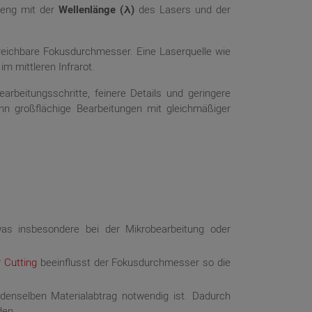
 eng mit der
Wellenlänge (λ)
des Lasers und der
rreichbare Fokusdurchmesser. Eine Laserquelle wie
m mittleren Infrarot.
arbeitungsschritte, feinere Details und geringere
nn großflächige Bearbeitungen mit gleichmäßiger
was insbesondere bei der Mikrobearbeitung oder
 Cutting
beeinflusst der Fokusdurchmesser so die
denselben Materialabtrag notwendig ist. Dadurch
den.