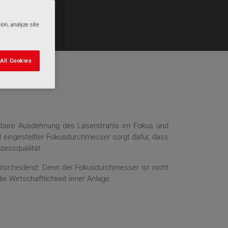
ion, analyze site
All Cookies
ichbare Ausdehnung des Laserstrahls im Fokus und
al eingestellter Fokusdurchmesser sorgt dafür, dass
zessqualität.
ntscheidend. Denn der Fokusdurchmesser ist nicht
ie Wirtschaftlichkeit einer Anlage.