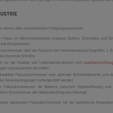
USTRIE
in nahezu allen laserbasierten Fertigungsprozessen:
n Fokus im Mikrometerbereich präzises Bohren, Schneiden und Struk
echnik-Komponenten.
urchmesser über die Präzision bei minimalinvasiven Eingriffen, z. B
beschonende Schnitte.
h für die Qualität von Leiterbahnstrukturen und
Laserbeschriftun
gen reproduzierbar herstellen.
gewählter Fokusdurchmesser eine optimale Schweißdynamik und d
er Serienbedingungen sichergestellt werden.
r Fokusdurchmesser die Balance zwischen Detailauflösung und B
ßerer Durchmesser den Materialauftrag beschleunigt.
eweils passenden Fokusdurchmesser für die spezifische Anwendu