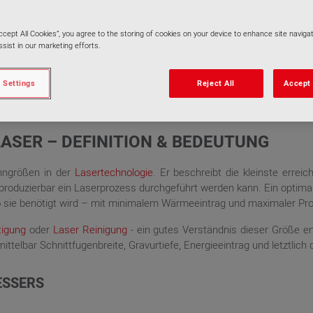
Accept All Cookies”, you agree to the storing of cookies on your device to enhance site navigat
sist in our marketing efforts.
 Settings
Reject All
Accept 
SER – DEFINITION & BEDEUTUNG
enngrößen in der
Lasertechnologie
. Er beschreibt die kleinste erre
reproduzierbar ein Laserprozess durchgeführt werden kann. Ein optim
o sie benötigt wird – mit minimalem Wärmeeintrag und maximaler Pro
tigung
oder
Laser Reinigung
- ein gutes Verständnis dieser Größe e
ttelbar Schnittfugenbreite, Gravurtiefe, Energieeintrag und letztlich d
ESSERS