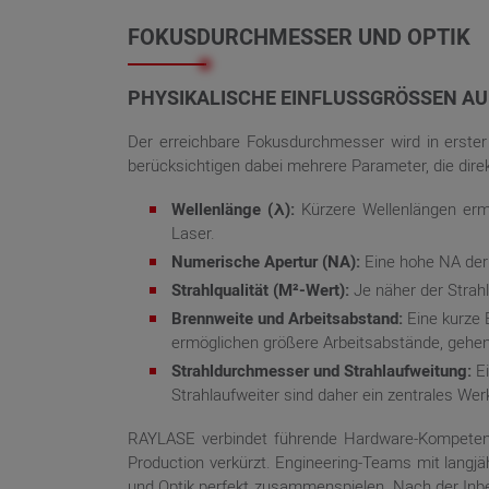
FOKUSDURCHMESSER UND OPTIK
PHYSIKALISCHE EINFLUSSGRÖSSEN AU
Der erreichbare Fokusdurchmesser wird in erster
berücksichtigen dabei mehrere Parameter, die direk
Wellenlänge (λ):
Kürzere Wellenlängen ermö
Laser.
Numerische Apertur (NA):
Eine hohe NA der 
Strahlqualität (M²-Wert):
Je näher der Strahl
Brennweite und Arbeitsabstand:
Eine kurze 
ermöglichen größere Arbeitsabstände, gehen
Strahldurchmesser und Strahlaufweitung:
Ei
Strahlaufweiter sind daher ein zentrales We
RAYLASE verbindet führende Hardware-Kompetenz i
Production verkürzt. Engineering-Teams mit langjä
und Optik perfekt zusammenspielen. Nach der Inbetr