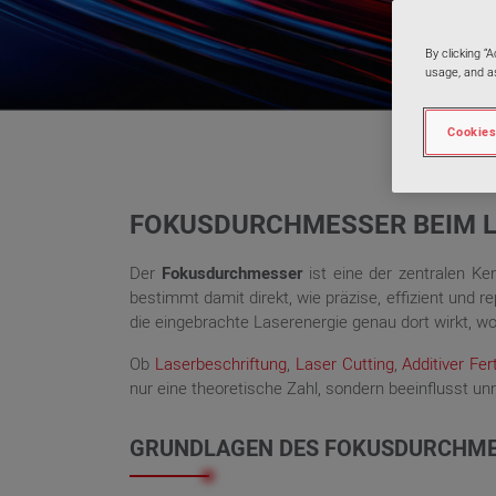
By clicking “
usage, and as
Cookies
FOKUSDURCHMESSER BEIM LA
Der
Fokusdurchmesser
ist eine der zentralen K
bestimmt damit direkt, wie präzise, effizient und 
die eingebrachte Laserenergie genau dort wirkt, w
Ob
Laserbeschriftung
,
Laser Cutting
,
Additiver Fer
nur eine theoretische Zahl, sondern beeinflusst unmi
GRUNDLAGEN DES FOKUSDURCHM