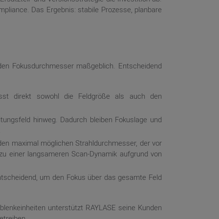
pliance. Das Ergebnis: stabile Prozesse, planbare
l den Fokusdurchmesser maßgeblich. Entscheidend
usst direkt sowohl die Feldgröße als auch den
itungsfeld hinweg. Dadurch bleiben Fokuslage und
.
den maximal möglichen Strahldurchmesser, der vor
ft zu einer langsameren Scan-Dynamik aufgrund von
ntscheidend, um den Fokus über das gesamte Feld
hlablenkeinheiten unterstützt RAYLASE seine Kunden
etreiben.