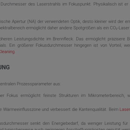
 Durchmesser des Laserstrahls im Fokuspunkt. Physikalisch ist er
rische Apertur (NA) der verwendeten Optik, desto kleiner wird der e
ektralbereich ermöglicht daher andere Spotgrößen als ein CO₂-Laser i
heren Leistungsdichte im Brennfleck. Das ermöglicht präzisere Be
ls. Ein größerer Fokusdurchmesser hingegen ist von Vorteil, we
Cleaning
.
TUNG
zentralen Prozessparameter aus:
ner Fokus ermöglicht feinste Strukturen im Mikrometerbereich, 
ie Wärmeeinflusszone und verbessert die Kantenqualität. Beim
Laser
usdurchmesser senkt den Energiebedarf, da weniger Leistung für 
und typischerweise auch geringeren Anschaffungskosten genutzt wer