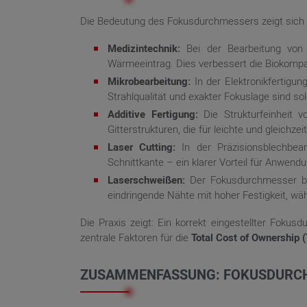
Die Bedeutung des Fokusdurchmessers zeigt sich b
Medizintechnik:
Bei der Bearbeitung von 
Wärmeeintrag. Dies verbessert die Biokompat
Mikrobearbeitung:
In der Elektronikfertigun
Strahlqualität und exakter Fokuslage sind sol
Additive Fertigung:
Die Strukturfeinheit 
Gitterstrukturen, die für leichte und gleichze
Laser Cutting:
In der Präzisionsblechbear
Schnittkante – ein klarer Vorteil für Anwendu
Laserschweißen:
Der Fokusdurchmesser beei
eindringende Nähte mit hoher Festigkeit, wäh
Die Praxis zeigt: Ein korrekt eingestellter Foku
zentrale Faktoren für die
Total Cost of Ownership 
ZUSAMMENFASSUNG: FOKUSDURCH