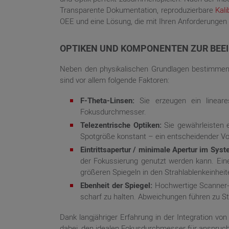
Transparente Dokumentation, reproduzierbare
Kali
OEE und eine Lösung, die mit Ihren Anforderungen
OPTIKEN UND KOMPONENTEN ZUR BEE
Neben den physikalischen Grundlagen bestimmen 
sind vor allem folgende Faktoren:
F-Theta-Linsen:
Sie erzeugen ein lineare
Fokusdurchmesser.
Telezentrische Optiken:
Sie gewährleisten 
Spotgröße konstant – ein entscheidender Vor
Eintrittsapertur / minimale Apertur im Syst
der Fokussierung genutzt werden kann. Eine
größeren Spiegeln in den Strahlablenkeinheit
Ebenheit der Spiegel:
Hochwertige Scanner-
scharf zu halten. Abweichungen führen zu St
Dank langjähriger Erfahrung in der Integration vo
dabei, den idealen Fokusdurchmesser für anspruch