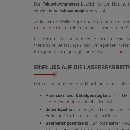
Der
Fokusdurchmesser
bezeichnet den kleinsten
verwendeten
Fokussieroptik
verknüpft.
Je kürzer die Wellenlänge und je größer die nume
die
Laserdiode
im sichtbaren oder nahinfraroten Sp
Ein kleinerer Fokusdurchmesser führt zu einer hö
thermische Belastungen des umliegenden Materia
Energieverteilung gefragt sind – etwa beim
Laser 
EINFLUSS AUF DIE LASERBEARBEI
Der Fokusdurchmesser wirkt sich auf nahezu alle 
Präzision und Detailgenauigkeit:
Ein klei
Laserbeschriftung
entscheidend ist.
Schnittqualität:
Ein enger Fokus reduziert d
Breite und Sauberkeit der Schnittfuge.
Bearbeitungseffizienz:
Ein optimierter Fok
können Laser mit geringerer Laserleistung 