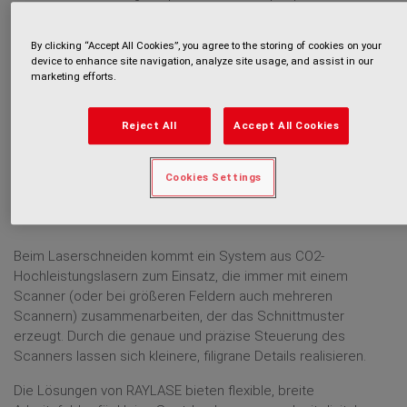
im Verpackungsprozess angewendet werden kann, und sie ist
zudem so kosteneffizient, dass sich eine solche Investition
By clicking “Accept All Cookies”, you agree to the storing of cookies on your
bezahlt macht. RAYLASE bietet Lösungen für verschiedene in
device to enhance site navigation, analyze site usage, and assist in our
den Prozess der Papierproduktion integrierbare
marketing efforts.
Anwendungen, die immer stärker digitalisiert, automatisiert
und miteinander vernetzt werden.
Reject All
Accept All Cookies
Cookies Settings
LASERSCHNEIDEN - GEFRAGT SIND
GESCHWINDIGKEIT UND PRÄZISION
Beim Laserschneiden kommt ein System aus CO2-
Hochleistungslasern zum Einsatz, die immer mit einem
Scanner (oder bei größeren Feldern auch mehreren
Scannern) zusammenarbeiten, der das Schnittmuster
erzeugt. Durch die genaue und präzise Steuerung des
Scanners lassen sich kleinere, filigrane Details realisieren.
Die Lösungen von RAYLASE bieten flexible, breite