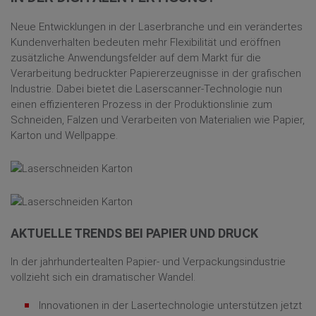
LASERSTRUKTURIERUNG
LASERSCHNEIDEN
Neue Entwicklungen in der Laserbranche und ein verändertes
Kundenverhalten bedeuten mehr Flexibilität und eröffnen
BATTERIEHERSTELLUNG ELEKTROMOBILITÄT
zusätzliche Anwendungsfelder auf dem Markt für die
WEITERE ANWENDUNGEN
Verarbeitung bedruckter Papiererzeugnisse in der grafischen
Industrie. Dabei bietet die Laserscanner-Technologie nun
SERVICE & SUPPORT
einen effizienteren Prozess in der Produktionslinie zum
Schneiden, Falzen und Verarbeiten von Materialien wie Papier,
RMA & REPARATUR
Karton und Wellpappe.
RÜCKSENDUNG TRANSPORTKOFFER
PRODUKTABKÜNDIGUNGEN (PDN)
PRODUKTÄNDERUNGEN (PCN)
SUPPORT
LIEFERANTENBEWERBUNG
AKTUELLE TRENDS BEI PAPIER UND DRUCK
ÜBER RAYLASE
In der jahrhundertealten Papier- und Verpackungsindustrie
vollzieht sich ein dramatischer Wandel.
MANAGEMENT
Innovationen in der Lasertechnologie unterstützen jetzt
STANDORTE