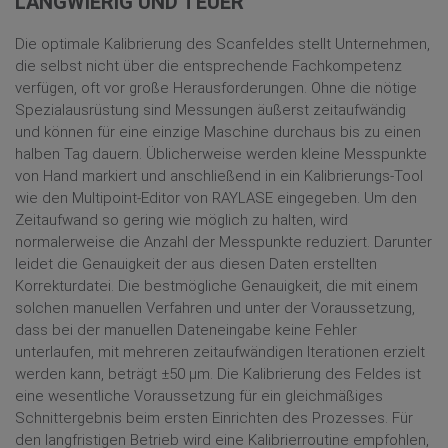
LANGWIERIG UND TEUER
Die optimale Kalibrierung des Scanfeldes stellt Unternehmen,
die selbst nicht über die entsprechende Fachkompetenz
verfügen, oft vor große Herausforderungen. Ohne die nötige
Spezialausrüstung sind Messungen äußerst zeitaufwändig
und können für eine einzige Maschine durchaus bis zu einen
halben Tag dauern. Üblicherweise werden kleine Messpunkte
von Hand markiert und anschließend in ein Kalibrierungs-Tool
wie den Multipoint-Editor von RAYLASE eingegeben. Um den
Zeitaufwand so gering wie möglich zu halten, wird
normalerweise die Anzahl der Messpunkte reduziert. Darunter
leidet die Genauigkeit der aus diesen Daten erstellten
Korrekturdatei. Die bestmögliche Genauigkeit, die mit einem
solchen manuellen Verfahren und unter der Voraussetzung,
dass bei der manuellen Dateneingabe keine Fehler
unterlaufen, mit mehreren zeitaufwändigen Iterationen erzielt
werden kann, beträgt ±50 μm. Die Kalibrierung des Feldes ist
eine wesentliche Voraussetzung für ein gleichmäßiges
Schnittergebnis beim ersten Einrichten des Prozesses. Für
den langfristigen Betrieb wird eine Kalibrierroutine empfohlen,