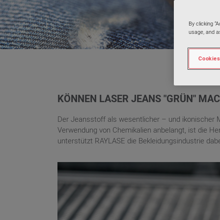
By clicking “
usage, and as
Cookies
KÖNNEN LASER JEANS "GRÜN" MA
Der Jeansstoff als wesentlicher – und ikonischer 
Verwendung von Chemikalien anbelangt, ist die Hers
unterstützt RAYLASE die Bekleidungsindustrie dabe