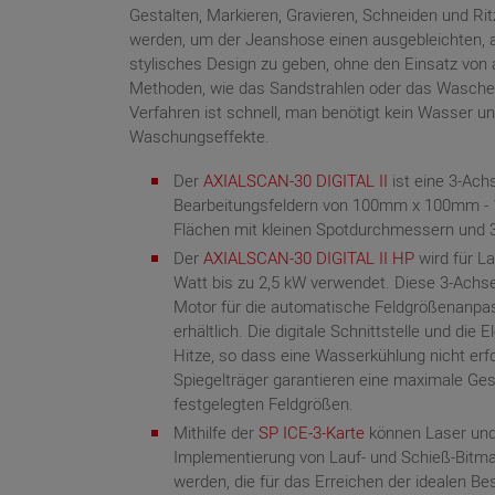
Gestalten, Markieren, Gravieren, Schneiden und R
werden, um der Jeanshose einen ausgebleichten, 
stylisches Design zu geben, ohne den Einsatz vo
Methoden, wie das Sandstrahlen oder das Waschen
Verfahren ist schnell, man benötigt kein Wasser un
Waschungseffekte.
Der
AXIALSCAN-30 DIGITAL II
ist eine 3-Ach
Bearbeitungsfeldern von 100mm x 100mm -
Flächen mit kleinen Spotdurchmessern und 3
Der
AXIALSCAN-30 DIGITAL II HP
wird für L
Watt bis zu 2,5 kW verwendet. Diese 3-Achse
Motor für die automatische Feldgrößenanpas
erhältlich. Die digitale Schnittstelle und die 
Hitze, so dass eine Wasserkühlung nicht erfor
Spiegelträger garantieren eine maximale Ges
festgelegten Feldgrößen.
Mithilfe der
SP ICE-3-Karte
können Laser und
Implementierung von Lauf- und Schieß-Bitma
werden, die für das Erreichen der idealen Be