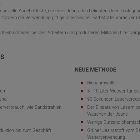
.
spezielle Abriebeffekte, die einer Jeans den beliebten Used-Look geb
 erfordern die Verwendung giftiger chemischer Farbstoffe, abrasive
eitsschäden bei den Arbeitern und produzieren Millionen Liter vergi
NS
NEUE METHODE
Biobaumwolle
ich
5 - 10 Liter Wasser für d
Hand
90 Sekunden Laserveredel
rverbrauch, wie Sandstrahlen,
Der Einsatz von Lasern b
Waschen der Jeans
Wenige Dutzend chemisc
duktion bis zum Geschäft
Grüner Jeansstoff vom B
Weiterverwendung