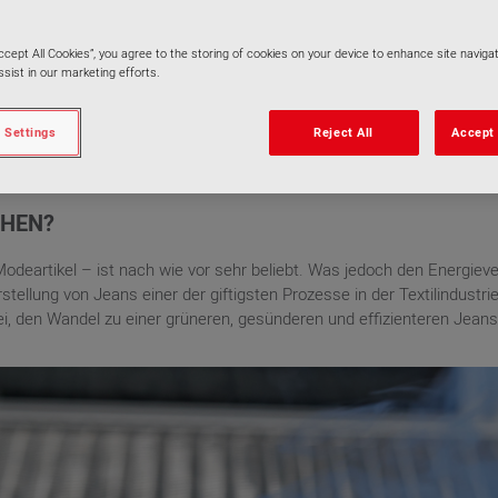
Accept All Cookies”, you agree to the storing of cookies on your device to enhance site navigat
sist in our marketing efforts.
 Settings
Reject All
Accept 
CHEN?
Modeartikel – ist nach wie vor sehr beliebt. Was jedoch den Energi
tellung von Jeans einer der giftigsten Prozesse in der Textilindustr
i, den Wandel zu einer grüneren, gesünderen und effizienteren Jeans