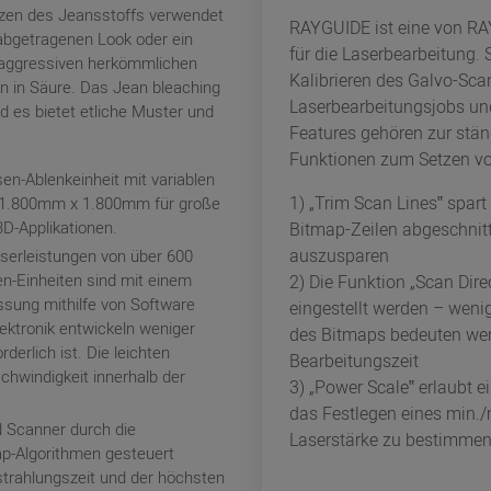
itzen des Jeansstoffs verwendet
RAYGUIDE ist eine von RA
abgetragenen Look oder ein
für die Laserbearbeitung. 
n aggressiven herkömmlichen
Kalibrieren des Galvo-Sca
 in Säure. Das Jean bleaching
Laserbearbeitungsjobs un
d es bietet etliche Muster und
Features gehören zur stän
Funktionen zum Setzen vo
sen-Ablenkeinheit mit variablen
1) „Trim Scan Lines‟ spart
 1.800mm x 1.800mm für große
D-Applikationen.
Bitmap-Zeilen abgeschnit
auszusparen
aserleistungen von über 600
n-Einheiten sind mit einem
2) Die Funktion „Scan Dire
sung mithilfe von Software
eingestellt werden – weni
Elektronik entwickeln weniger
des Bitmaps bedeuten we
derlich ist. Die leichten
Bearbeitungszeit
chwindigkeit innerhalb der
3) „Power Scale‟ erlaubt 
das Festlegen eines min.
 Scanner durch die
Laserstärke zu bestimmen,
p-Algorithmen gesteuert
strahlungszeit und der höchsten