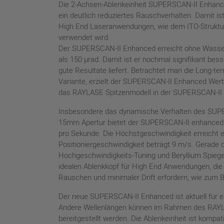
Die 2-Achsen-Ablenkeinheit SUPERSCAN-II Enhanced
ein deutlich reduziertes Rauschverhalten. Damit 
High End Laseranwendungen, wie dem ITO-Struktur
verwendet wird.
Der SUPERSCAN-II Enhanced erreicht ohne Wasserk
als 150 µrad. Damit ist er nochmal signifikant bes
gute Resultate liefert. Betrachtet man die Long-te
Variante, erzielt der SUPERSCAN-II Enhanced Werte
das RAYLASE Spitzenmodell in der SUPERSCAN-II S
Insbesondere das dynamische Verhalten des SUPE
15mm Apertur bietet der SUPERSCAN-II enhanced 
pro Sekunde. Die Höchstgeschwindigkeit erreicht e
Positioniergeschwindigkeit beträgt 9 m/s. Gerade 
Hochgeschwindigkeits-Tuning und Beryllium Spieg
idealen Ablenkkopf für High End Anwendungen, die 
Rauschen und minimaler Drift erfordern, wie zum Be
Der neue SUPERSCAN-II Enhanced ist aktuell für ei
Andere Wellenlängen können im Rahmen des RAYLA
bereitgestellt werden. Die Ablenkeinheit ist komp