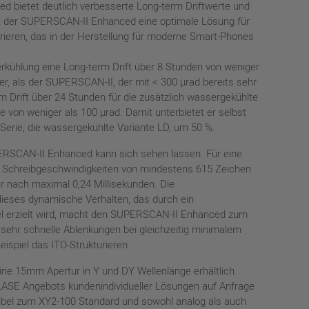
 bietet deutlich verbesserte Long-term Driftwerte und
ist der SUPERSCAN-II Enhanced eine optimale Lösung für
ieren, das in der Herstellung für moderne Smart-Phones
ühlung eine Long-term Drift über 8 Stunden von weniger
ser, als der SUPERSCAN-II, der mit < 300 µrad bereits sehr
rm Drift über 24 Stunden für die zusätzlich wassergekühlte
 von weniger als 100 µrad. Damit unterbietet er selbst
erie, die wassergekühlte Variante LD, um 50 %.
RSCAN-II Enhanced kann sich sehen lassen. Für eine
Schreibgeschwindigkeiten von mindestens 615 Zeichen
r nach maximal 0,24 Millisekunden. Die
dieses dynamische Verhalten, das durch ein
el erzielt wird, macht den SUPERSCAN-II Enhanced zum
sehr schnelle Ablenkungen bei gleichzeitig minimalem
ispiel das ITO-Strukturieren.
ne 15mm Apertur in Y und DY Wellenlänge erhältlich.
SE Angebots kundenindividueller Lösungen auf Anfrage
atibel zum XY2-100 Standard und sowohl analog als auch