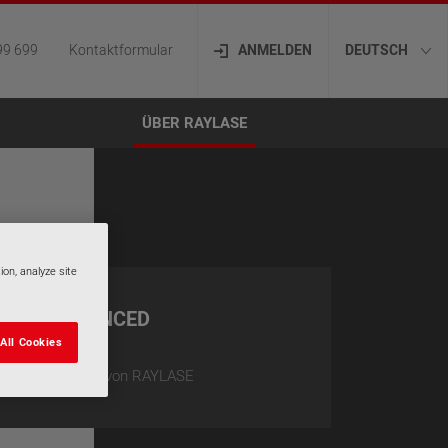
99 699
Kontaktformular
ANMELDEN
DEUTSCH
ÜBER RAYLASE
ion, analyze site
AN II ENHANCED
All Cookies
n Ablenkeinheit von RAYLASE