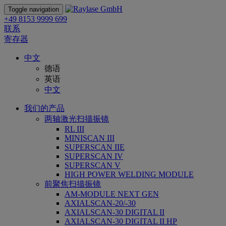
Toggle navigation
+49 8153 9999 699
联系
寄存器
中文
德语
英语
中文
我们的产品
两轴激光扫描振镜
RL III
MINISCAN III
SUPERSCAN IIE
SUPERSCAN IV
SUPERSCAN V
HIGH POWER WELDING MODULE
前聚焦扫描振镜
AM-MODULE NEXT GEN
AXIALSCAN-20/-30
AXIALSCAN-30 DIGITAL II
AXIALSCAN-30 DIGITAL II HP