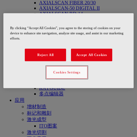
AXIALSCAN FIBER 20/30
AXIALSCAN-50 DIGITAL II
AXIALSCAN RD-14
AXIALSCAN FIBER RD-30
AXIALSCAN FIBER RD-50
By clicking “Accept All Cookies”, you agree to the storing of cookies on your
BUSBAR WELDING MODULE
device to enhance site navigation, analyze site usage, and assist in our marketing
FOCUSSHIFTER
efforts.
FOCUSSHIFTER RD-14
FOCUSSHIFTER DIGITAL II
影像处理与测量系统
Reject All
Accept All Cookies
RAYSPECTOR
控制电子 SP-ICE
SP-ICE-1 PCIe PRO
Cookies Settings
SP-ICE-3
软件
RAYGUIDE
多点编辑器
应用
增材制造
标记和雕刻
激光成型
ITO图案
激光切割