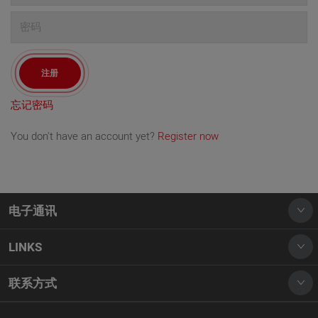
激光切割
更多应用
电
密
有关RAYLASE
子
码
邮
注册
MANAGEMENT
件
忘记密码
地理位置
合作伙伴
You don't have an account yet?
Register now
职业生涯
新闻
事件
电子通讯
LINKS
现在注册第一时间获得更新与展会信息!
条款和条件 （仅提供英文版）
Newsletter
联系方式
版本说明
数据保护
Argelsrieder Feld 2+4