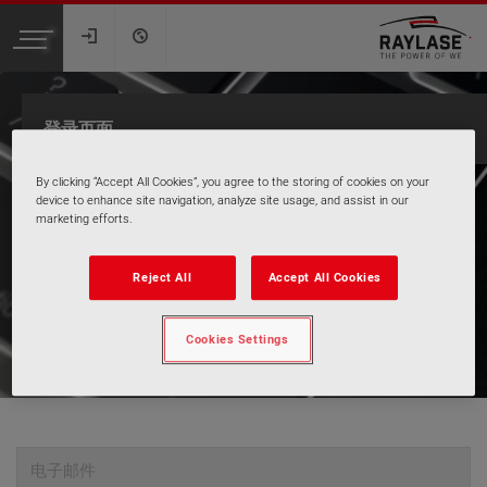
Toggle
navigation
我们的产品
登录页面
两轴激光扫描振镜
前聚焦扫描振镜
By clicking “Accept All Cookies”, you agree to the storing of cookies on your
device to enhance site navigation, analyze site usage, and assist in our
FOCUSSHIFTER
marketing efforts.
影像处理与测量系统
控制电子 SP-ICE
Reject All
Accept All Cookies
软件
Cookies Settings
应用
增材制造
标记和雕刻
激光成型