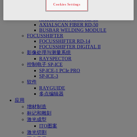
AXIALSCAN FIBER 20/30
Cookies Settings
AXIALSCAN-50 DIGITAL II
AXIALSCAN RD-14
AXIALSCAN FIBER RD-30
AXIALSCAN FIBER RD-50
BUSBAR WELDING MODULE
FOCUSSHIFTER
FOCUSSHIFTER RD-14
FOCUSSHIFTER DIGITAL II
影像处理与测量系统
RAYSPECTOR
控制电子 SP-ICE
SP-ICE-1 PCIe PRO
SP-ICE-3
软件
RAYGUIDE
多点编辑器
应用
增材制造
标记和雕刻
激光成型
ITO图案
激光切割