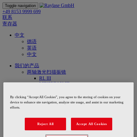
Toggle navigation
+49 8153 9999 699
联系
寄存器
中文
德语
英语
中文
我们的产品
两轴激光扫描振镜
RL III
MINISCAN III
SUPERSCAN IIE
SUPERSCAN IV
By clicking “Accept All Cookies”, you agree to the storing of cookies on your
SUPERSCAN V
device to enhance site navigation, analyze site usage, and assist in our marketing
HIGH POWER WELDING MODULE
efforts.
前聚焦扫描振镜
AM-MODULE NEXT GEN
AXIALSCAN-20/-30
Reject All
Accept All Cookies
AXIALSCAN-30 DIGITAL II
AXIALSCAN-30 DIGITAL II HP